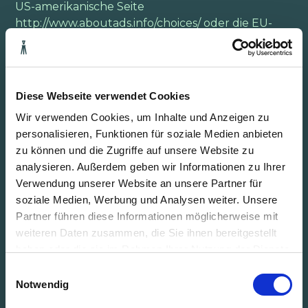
US-amerikanische Seite
http://www.aboutads.info/choices/
oder die EU-
Seite
http://www.youronlinechoices.com/
erklärt
werden. Des Weiteren kann die Speicherung von
Cookies mittels deren Abschaltung in den
Einstellungen des Browsers erreicht werden.
Diese Webseite verwendet Cookies
Bitte beachten Sie, dass dann gegebenenfalls
Wir verwenden Cookies, um Inhalte und Anzeigen zu
nicht alle Funktionen dieses Onlineangebotes
personalisieren, Funktionen für soziale Medien anbieten
genutzt werden können.
zu können und die Zugriffe auf unsere Website zu
analysieren. Außerdem geben wir Informationen zu Ihrer
Löschung von Daten
Verwendung unserer Website an unsere Partner für
soziale Medien, Werbung und Analysen weiter. Unsere
Die von uns verarbeiteten Daten werden nach
Partner führen diese Informationen möglicherweise mit
Maßgabe der Art. 17 und 18 DSGVO gelöscht oder
weiteren Daten zusammen, die Sie ihnen bereitgestellt
in ihrer Verarbeitung eingeschränkt. Sofern nicht
haben oder die sie im Rahmen Ihrer Nutzung der Dienste
im Rahmen dieser Datenschutzerklärung
gesammelt haben.
ausdrücklich angegeben, werden die bei uns
Einwilligungsauswahl
Notwendig
gespeicherten Daten gelöscht, sobald sie für ihre
Zweckbestimmung nicht mehr erforderlich sind