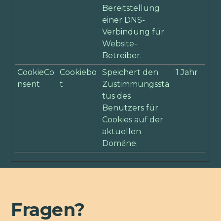
Bereitstellung
einer DNS-
Verbindung für
Website-
Betreiber.
CookieCo
Cookiebo
Speichert den
1 Jahr
nsent
t
Zustimmungssta
tus des
Benutzers für
Cookies auf der
aktuellen
Domäne.
Fragen?